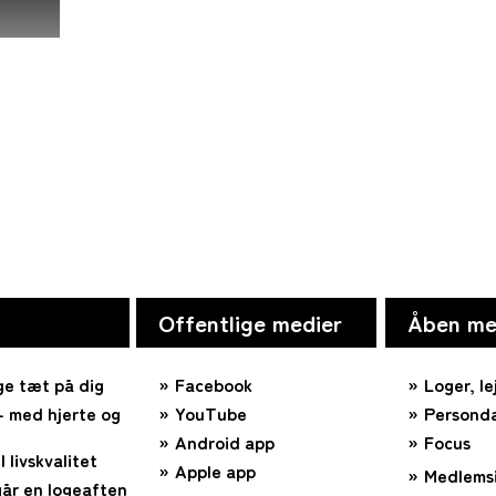
Offentlige medier
Åben me
ge tæt på dig
Facebook
Loger, le
 med hjerte og
YouTube
Personda
Android app
Focus
l livskvalitet
Apple app
Medlems
år en logeaften