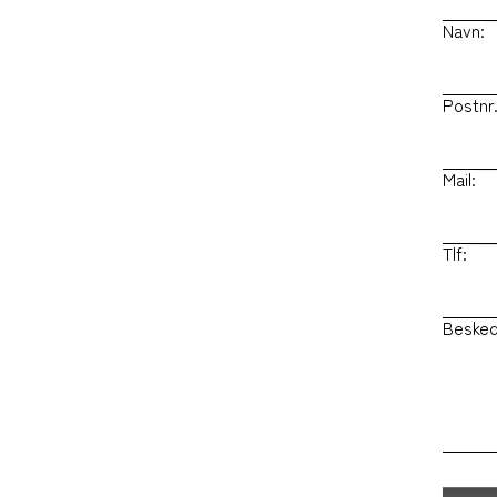
Navn:
Postnr.
Mail:
Tlf:
Besked