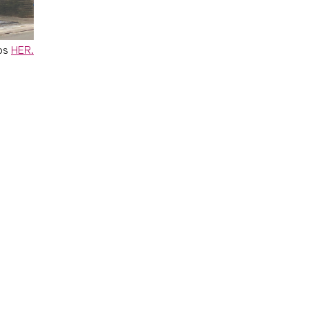
ps
HER.