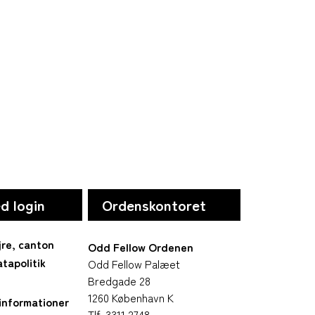
d login
Ordenskontoret
jre, canton
Odd Fellow Ordenen
tapolitik
Odd Fellow Palæet
Bredgade 28
1260 København K
informationer
Tlf. 3311 2748