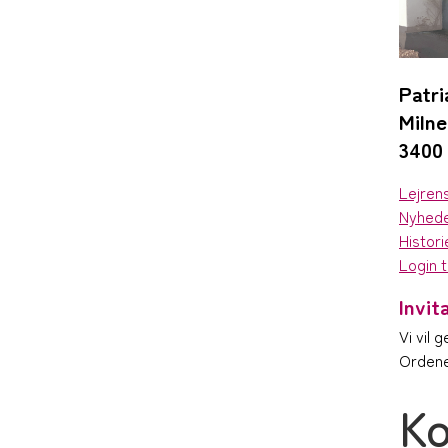
Patri
Milne
3400 
Lejre
Nyhed
Histori
Login t
Invit
Vi vil 
Ordene
Ko