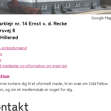
Google Ma
arklejr nr. 14 Ernst v. d. Recke
rsvej 8
Hillerød
ns embedsmænd
er
e
il mødeplan og information om egen lejr
ation
gerne invitere dig til et uformelt møde, til en snak om Odd Fellow
n, og om et medlemskab er noget for dig.
ntakt